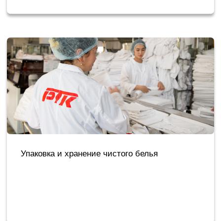
Поставка текстиля в аренду
Наши преимущества:
Полный комплекс услуг по обслуживанию
текстильных изделий
Современное промышленное оборудование
Строгое соблюдение всех стандартов и норм
СанПин, контроль качества на каждом этапе
обработки
Полный цикл обслуживания: от стирки и глажки
до упаковки и поставки