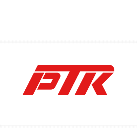
Услуги
Стирка и аренда текстильных
изделий
Промышленная стирка и аренда текстиля для
гостиниц, ресторанов, медицинских и других
учреждений.
Обеспечиваем качество, соблюдение санитарных
норм и своевременную доставку.
Промышленная стирка, аренда и логистика
текстильной продукции для сегментов HoReCa,
медицины, гостиничного и офисного сектора.