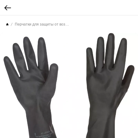
Перчатки для защиты от воздействий, воды, растворов нетоксичных веществ, растворов кислот и щелочей, латексные